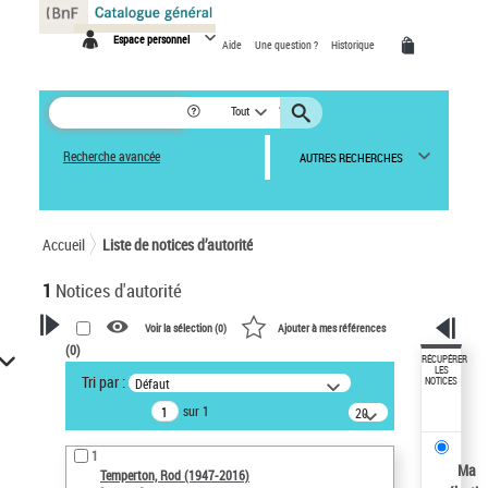
Panneau de gestion des cookies
Espace personnel
Aide
Une question ?
Historique
Tout
Recherche avancée
AUTRES RECHERCHES
Accueil
Liste de notices d’autorité
1
Notices d'autorité
Voir la sélection (
0
)
Ajouter à mes références
(
0
)
VOTRE RECHERCHE
RÉCUPÉRER
LES
Tri par :
Défaut
NOTICES
Recherche avancée dans les
sur 1
notices d’autorité
20
résultats/page
Œuvres liées à l'auteur :
1
Temperton, Rod (1947-2016)
Ma
Temperton, Rod (1947-2016)