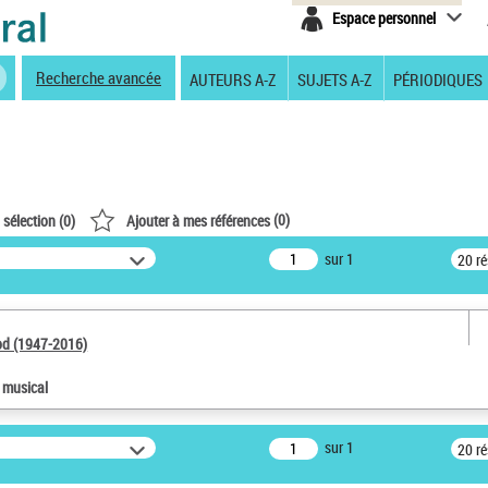
Espace personnel
Recherche avancée
AUTEURS A-Z
SUJETS A-Z
PÉRIODIQUES
(
0
)
 sélection (
0
)
Ajouter à mes références
sur 1
20 r
od (1947-2016)
e musical
sur 1
20 r