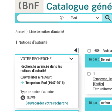
Panneau de gestion des cookies
Tout
Accueil
Liste de notices d’autorité
1
Notices d'autorité
Voir la
VOTRE RECHERCHE
Tri par :
Défaut
Recherche avancée dans les
notices d’autorité
1
Œuvres liées à l'auteur :
Temperton, R
Temperton, Rod (1947-2016)
[Thriller]
Titre uniform
Type de notice d'autorité
Œuvre
Tri par :
Défaut
Sauvegarder votre recherche