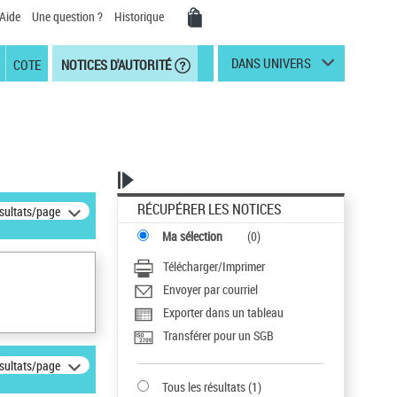
Aide
Une question ?
Historique
DANS UNIVERS
COTE
NOTICES D'AUTORITÉ
RÉCUPÉRER LES NOTICES
ésultats/page
Ma sélection
(
0
)
Télécharger/Imprimer
Envoyer par courriel
Exporter dans un tableau
Transférer pour un SGB
ésultats/page
Tous les résultats
(
1
)