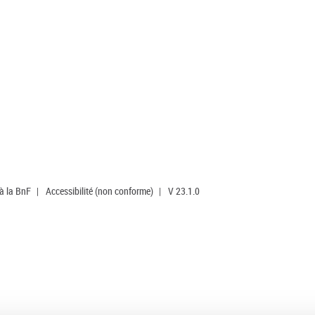
 à la BnF
|
Accessibilité (non conforme)
|
V 23.1.0