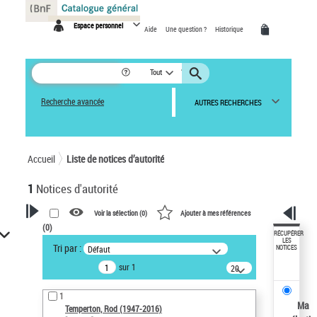
Panneau de gestion des cookies
Espace personnel
Aide
Une question ?
Historique
Tout
Recherche avancée
AUTRES RECHERCHES
Accueil
Liste de notices d’autorité
1
Notices d'autorité
Voir la sélection (
0
)
Ajouter à mes références
(
0
)
VOTRE RECHERCHE
RÉCUPÉRER
LES
Tri par :
Défaut
NOTICES
Recherche avancée dans les
sur 1
notices d’autorité
20
résultats/page
Œuvres liées à l'auteur :
1
Temperton, Rod (1947-2016)
Ma
Temperton, Rod (1947-2016)