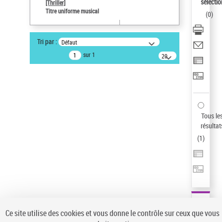
sélectio
[Thriller]
Auteur d’œuvre
Titre uniforme musical
(
0
)
Temperton, Rod (1947-2016)
Type de notice d'autorité
Tri par :
Défaut
Titre uniforme musical
sur 1
20
Œuvre
résultats/page
Sauvegarder votre recherche
AFFINER
Type de notice d'autorité
Tous le
Œuvre
(1)
résultat
Titre uniforme musical
(1)
(
1
)
Statut de la notice d’autorité
Pays
Auteur d’œuvre
Ce site utilise des cookies et vous donne le contrôle sur ceux que vous