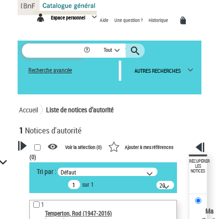
Panneau de gestion des cookies
Espace personnel
Aide
Une question ?
Historique
Tout
Recherche avancée
AUTRES RECHERCHES
Accueil
Liste de notices d’autorité
1
Notices d'autorité
Voir la sélection (
0
)
Ajouter à mes références
(
0
)
VOTRE RECHERCHE
RÉCUPÉRER
LES
Tri par :
Défaut
NOTICES
Recherche avancée dans les
sur 1
notices d’autorité
20
résultats/page
Œuvres liées à l'auteur :
1
Temperton, Rod (1947-2016)
Ma
Temperton, Rod (1947-2016)