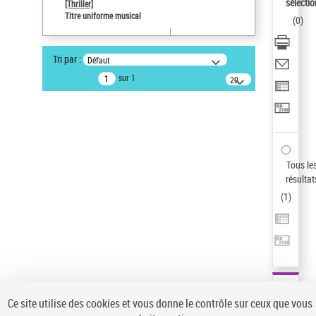
Sauvegarder votre recherche
sélectio
[Thriller]
Titre uniforme musical
(
0
)
AFFINER
Type de notice d'autorité
Tri par :
Défaut
Œuvre
(1)
sur 1
20
résultats/page
Titre uniforme musical
(1)
Statut de la notice d’autorité
Pays
Auteur d’œuvre
Tous le
résultat
(
1
)
Ce site utilise des cookies et vous donne le contrôle sur ceux que vous