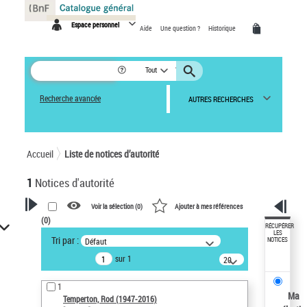
Panneau de gestion des cookies
Espace personnel
Aide
Une question ?
Historique
Tout
Recherche avancée
AUTRES RECHERCHES
Accueil
Liste de notices d’autorité
1
Notices d'autorité
Voir la sélection (
0
)
Ajouter à mes références
(
0
)
VOTRE RECHERCHE
RÉCUPÉRER
LES
Tri par :
Défaut
NOTICES
Recherche avancée dans les
sur 1
notices d’autorité
20
résultats/page
Œuvres liées à l'auteur :
1
Temperton, Rod (1947-2016)
Ma
Temperton, Rod (1947-2016)