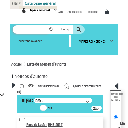
Panneau de gestion des cookies
Espace personnel
Aide
Une question ?
Historique
Tout
Recherche avancée
AUTRES RECHERCHES
Accueil
Liste de notices d’autorité
1
Notices d'autorité
Voir la sélection (
0
)
Ajouter à mes références
(
0
)
VOTRE RECHERCHE
RÉCUPÉRER
LES
Tri par :
Défaut
NOTICES
Recherche avancée dans les
sur 1
notices d’autorité
20
résultats/page
Œuvres liées à l'auteur :
1
Paco de Lucía (1947-2014)
Ma
Paco de Lucía (1947-2014)