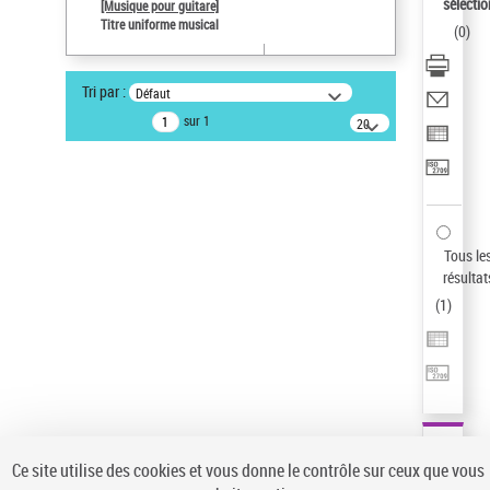
sélectio
[Musique pour guitare]
Auteur d’œuvre
Titre uniforme musical
(
0
)
Paco de Lucía (1947-2014)
Statut de la notice d’autorité
Tri par :
Défaut
Notice élémentaire
sur 1
20
résultats/page
Pays
ne s'applique pas
Sauvegarder votre recherche
AFFINER
Tous le
Type de notice d'autorité
résultat
(
1
)
Œuvre
(1)
Titre uniforme musical
(1)
Statut de la notice d’autorité
Pays
Auteur d’œuvre
Ce site utilise des cookies et vous donne le contrôle sur ceux que vous