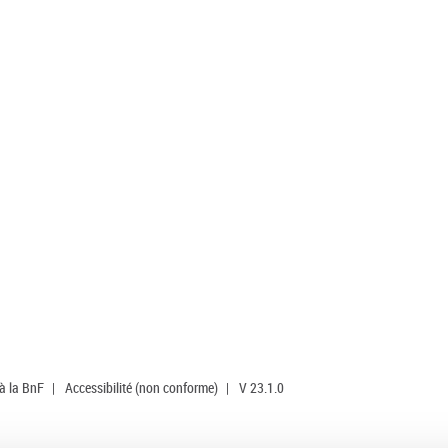
 à la BnF
|
Accessibilité (non conforme)
|
V 23.1.0