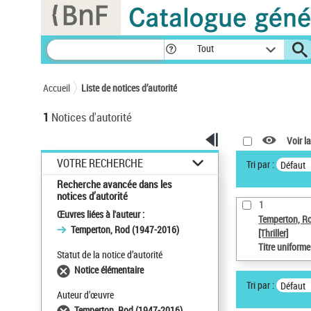
Panneau de gestion des cookies
Tout
Accueil
Liste de notices d’autorité
1
Notices d'autorité
Voir la
VOTRE RECHERCHE
Tri par :
Défaut
Recherche avancée dans les
notices d’autorité
1
Œuvres liées à l'auteur :
Temperton, R
Temperton, Rod (1947-2016)
[Thriller]
Titre uniform
Statut de la notice d’autorité
Notice élémentaire
Tri par :
Défaut
Auteur d’œuvre
Temperton, Rod (1947-2016)