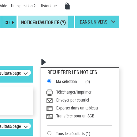
Aide
Une question ?
Historique
DANS UNIVERS
COTE
NOTICES D'AUTORITÉ
RÉCUPÉRER LES NOTICES
ésultats/page
Ma sélection
(
0
)
Télécharger/Imprimer
Envoyer par courriel
Exporter dans un tableau
Transférer pour un SGB
ésultats/page
Tous les résultats
(
1
)