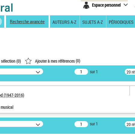
Espace personnel
Recherche avancée
AUTEURS A-Z
SUJETS A-Z
PÉRIODIQUES
(
0
)
 sélection (
0
)
Ajouter à mes références
sur 1
20 r
od (1947-2016)
e musical
sur 1
20 r