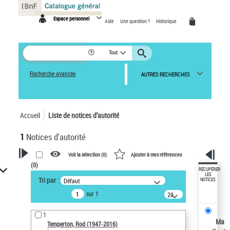
Panneau de gestion des cookies
Espace personnel
Aide
Une question ?
Historique
Tout
Recherche avancée
AUTRES RECHERCHES
Accueil
Liste de notices d’autorité
1
Notices d'autorité
Voir la sélection (
0
)
Ajouter à mes références
(
0
)
VOTRE RECHERCHE
RÉCUPÉRER
LES
Tri par :
Défaut
NOTICES
Recherche avancée dans les
sur 1
notices d’autorité
20
résultats/page
Œuvres liées à l'auteur :
1
Temperton, Rod (1947-2016)
Ma
Temperton, Rod (1947-2016)