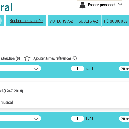
Espace personnel
Recherche avancée
AUTEURS A-Z
SUJETS A-Z
PÉRIODIQUES
(
0
)
 sélection (
0
)
Ajouter à mes références
sur 1
20 r
od (1947-2016)
e musical
sur 1
20 r