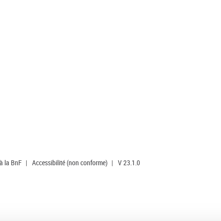
 à la BnF
|
Accessibilité (non conforme)
|
V 23.1.0