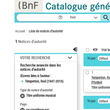
Panneau de gestion des cookies
Tout
Accueil
Liste de notices d’autorité
1
Notices d'autorité
Voir la
VOTRE RECHERCHE
Tri par :
Défaut
Recherche avancée dans les
notices d’autorité
1
Œuvres liées à l'auteur :
Temperton, R
Temperton, Rod (1947-2016)
[Thriller]
Titre uniform
Type de notice d'autorité
Titre uniforme musical
Tri par :
Défaut
Pays
ne s'applique pas