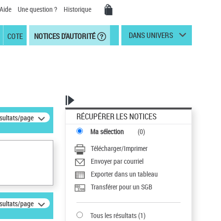
Aide
Une question ?
Historique
DANS UNIVERS
COTE
NOTICES D'AUTORITÉ
RÉCUPÉRER LES NOTICES
ésultats/page
Ma sélection
(
0
)
Télécharger/Imprimer
Envoyer par courriel
Exporter dans un tableau
Transférer pour un SGB
ésultats/page
Tous les résultats
(
1
)