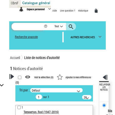
Panneau de gestion des cookies
Espace personnel
Aide
Une question ?
Historique
Tout
Recherche avancée
AUTRES RECHERCHES
Accueil
Liste de notices d’autorité
1
Notices d'autorité
Voir la sélection (
0
)
Ajouter à mes références
(
0
)
VOTRE RECHERCHE
RÉCUPÉRER
LES
Tri par :
Défaut
NOTICES
Recherche avancée dans les
sur 1
notices d’autorité
20
résultats/page
Œuvres liées à l'auteur :
1
Temperton, Rod (1947-2016)
Ma
Temperton, Rod (1947-2016)