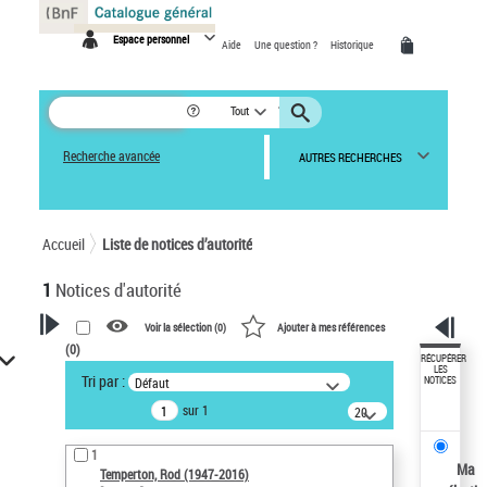
Panneau de gestion des cookies
Espace personnel
Aide
Une question ?
Historique
Tout
Recherche avancée
AUTRES RECHERCHES
Accueil
Liste de notices d’autorité
1
Notices d'autorité
Voir la sélection (
0
)
Ajouter à mes références
(
0
)
VOTRE RECHERCHE
RÉCUPÉRER
LES
Tri par :
Défaut
NOTICES
Recherche avancée dans les
sur 1
notices d’autorité
20
résultats/page
Œuvres liées à l'auteur :
1
Temperton, Rod (1947-2016)
Ma
Temperton, Rod (1947-2016)