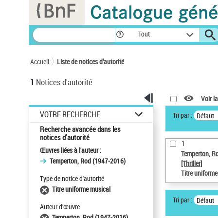
Panneau de gestion des cookies
Tout
Accueil
Liste de notices d’autorité
1
Notices d'autorité
Voir la
VOTRE RECHERCHE
Tri par :
Défaut
Recherche avancée dans les
notices d’autorité
1
Œuvres liées à l'auteur :
Temperton, R
Temperton, Rod (1947-2016)
[Thriller]
Titre uniform
Type de notice d'autorité
Titre uniforme musical
Tri par :
Défaut
Auteur d’œuvre
Temperton, Rod (1947-2016)