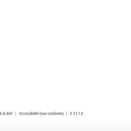
 à la BnF
|
Accessibilité (non conforme)
|
V 23.1.0