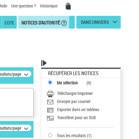
Aide
Une question ?
Historique
DANS UNIVERS
COTE
NOTICES D'AUTORITÉ
RÉCUPÉRER LES NOTICES
ésultats/page
Ma sélection
(
0
)
Télécharger/Imprimer
Envoyer par courriel
Exporter dans un tableau
Transférer pour un SGB
ésultats/page
Tous les résultats
(
1
)