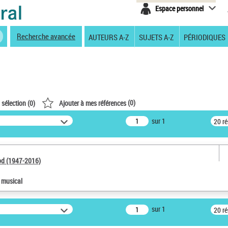
Espace personnel
Recherche avancée
AUTEURS A-Z
SUJETS A-Z
PÉRIODIQUES
(
0
)
 sélection (
0
)
Ajouter à mes références
sur 1
20 r
od (1947-2016)
e musical
sur 1
20 r