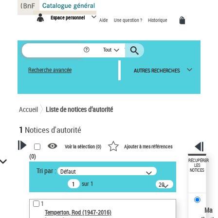
Panneau de gestion des cookies
Espace personnel
Aide
Une question ?
Historique
Tout
Recherche avancée
AUTRES RECHERCHES
Accueil
Liste de notices d’autorité
1
Notices d'autorité
Voir la sélection (
0
)
Ajouter à mes références
(
0
)
VOTRE RECHERCHE
RÉCUPÉRER
LES
Tri par :
Défaut
NOTICES
Recherche avancée dans les
sur 1
notices d’autorité
20
résultats/page
Œuvres liées à l'auteur :
1
Temperton, Rod (1947-2016)
Ma
Temperton, Rod (1947-2016)