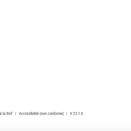
 à la BnF
|
Accessibilité (non conforme)
|
V 23.1.0