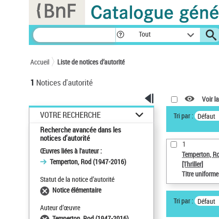
Panneau de gestion des cookies
Tout
Accueil
Liste de notices d’autorité
1
Notices d'autorité
Voir la
VOTRE RECHERCHE
Tri par :
Défaut
Recherche avancée dans les
notices d’autorité
1
Œuvres liées à l'auteur :
Temperton, R
Temperton, Rod (1947-2016)
[Thriller]
Titre uniform
Statut de la notice d’autorité
Notice élémentaire
Tri par :
Défaut
Auteur d’œuvre
Temperton, Rod (1947-2016)