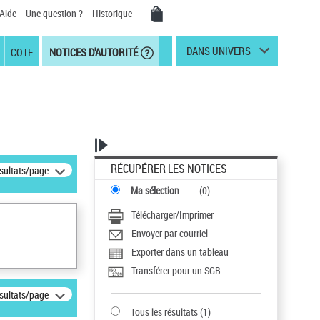
Aide
Une question ?
Historique
DANS UNIVERS
COTE
NOTICES D'AUTORITÉ
RÉCUPÉRER LES NOTICES
ésultats/page
Ma sélection
(
0
)
Télécharger/Imprimer
Envoyer par courriel
Exporter dans un tableau
Transférer pour un SGB
ésultats/page
Tous les résultats
(
1
)