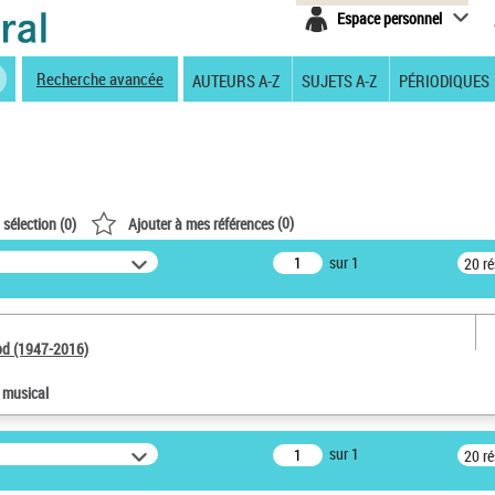
Espace personnel
Recherche avancée
AUTEURS A-Z
SUJETS A-Z
PÉRIODIQUES
(
0
)
 sélection (
0
)
Ajouter à mes références
sur 1
20 r
od (1947-2016)
e musical
sur 1
20 r