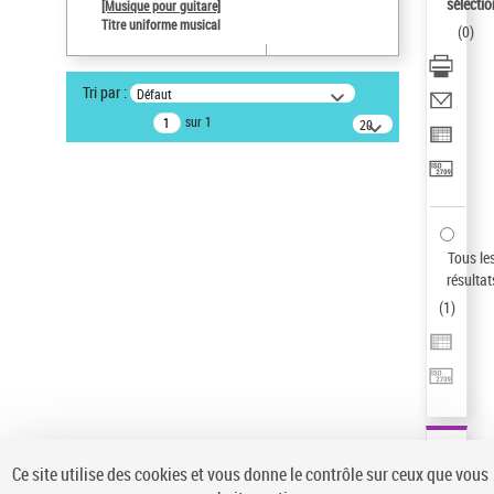
sélectio
[Musique pour guitare]
Pays
Titre uniforme musical
(
0
)
ne s'applique pas
Type de notice d'autorité
Tri par :
Défaut
Titre uniforme musical
sur 1
20
résultats/page
Statut de la notice d’autorité
Notice élémentaire
Sauvegarder votre recherche
AFFINER
Tous le
Type de notice d'autorité
résultat
(
1
)
Œuvre
(1)
Titre uniforme musical
(1)
Statut de la notice d’autorité
Pays
Auteur d’œuvre
Ce site utilise des cookies et vous donne le contrôle sur ceux que vous