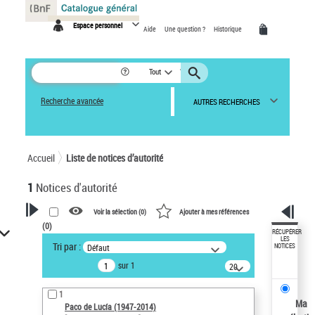
Panneau de gestion des cookies
Espace personnel
Aide
Une question ?
Historique
Tout
Recherche avancée
AUTRES RECHERCHES
Accueil
Liste de notices d’autorité
1
Notices d'autorité
Voir la sélection (
0
)
Ajouter à mes références
(
0
)
VOTRE RECHERCHE
RÉCUPÉRER
LES
Tri par :
Défaut
NOTICES
Recherche avancée dans les
sur 1
notices d’autorité
20
résultats/page
Œuvres liées à l'auteur :
1
Paco de Lucía (1947-2014)
Ma
Paco de Lucía (1947-2014)