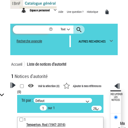
Panneau de gestion des cookies
Espace personnel
Aide
Une question ?
Historique
Tout
Recherche avancée
AUTRES RECHERCHES
Accueil
Liste de notices d’autorité
1
Notices d'autorité
Voir la sélection (
0
)
Ajouter à mes références
(
0
)
VOTRE RECHERCHE
RÉCUPÉRER
LES
Tri par :
Défaut
NOTICES
Recherche avancée dans les
sur 1
notices d’autorité
20
résultats/page
Œuvres liées à l'auteur :
1
Temperton, Rod (1947-2016)
Ma
Temperton, Rod (1947-2016)