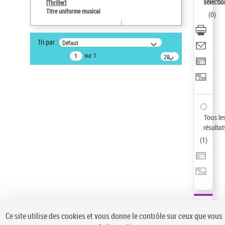
sélectio
[Thriller]
Type de notice d'autorité
Titre uniforme musical
(
0
)
Œuvre
Sauvegarder votre recherche
Tri par :
Défaut
AFFINER
sur 1
20
résultats/page
Type de notice d'autorité
Œuvre
(1)
Titre uniforme musical
(1)
Statut de la notice d’autorité
Tous le
résultat
Pays
(
1
)
Auteur d’œuvre
Ce site utilise des cookies et vous donne le contrôle sur ceux que vous