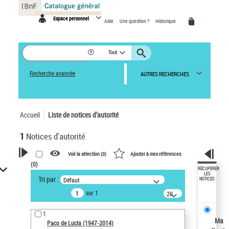
Panneau de gestion des cookies
Espace personnel
Aide
Une question ?
Historique
Tout
Recherche avancée
AUTRES RECHERCHES
Accueil
Liste de notices d’autorité
1
Notices d'autorité
Voir la sélection (
0
)
Ajouter à mes références
(
0
)
VOTRE RECHERCHE
RÉCUPÉRER
LES
Tri par :
Défaut
NOTICES
Recherche avancée dans les
sur 1
notices d’autorité
20
résultats/page
Œuvres liées à l'auteur :
1
Paco de Lucía (1947-2014)
Ma
Paco de Lucía (1947-2014)