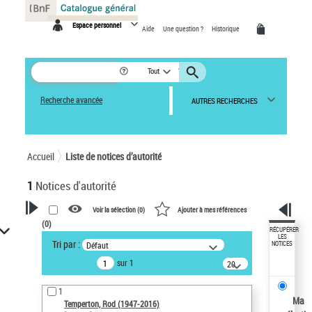
Panneau de gestion des cookies
Espace personnel
Aide
Une question ?
Historique
Tout
Recherche avancée
AUTRES RECHERCHES
Accueil
Liste de notices d’autorité
1
Notices d'autorité
Voir la sélection (
0
)
Ajouter à mes références
(
0
)
VOTRE RECHERCHE
RÉCUPÉRER
LES
Tri par :
Défaut
NOTICES
Recherche avancée dans les
sur 1
notices d’autorité
20
résultats/page
Œuvres liées à l'auteur :
1
Temperton, Rod (1947-2016)
Ma
Temperton, Rod (1947-2016)