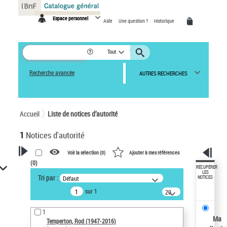
Panneau de gestion des cookies
Espace personnel
Aide
Une question ?
Historique
Tout
Recherche avancée
AUTRES RECHERCHES
Accueil
Liste de notices d’autorité
1
Notices d'autorité
Voir la sélection (
0
)
Ajouter à mes références
(
0
)
VOTRE RECHERCHE
RÉCUPÉRER
LES
Tri par :
Défaut
NOTICES
Recherche avancée dans les
sur 1
notices d’autorité
20
résultats/page
Œuvres liées à l'auteur :
1
Temperton, Rod (1947-2016)
Ma
Temperton, Rod (1947-2016)