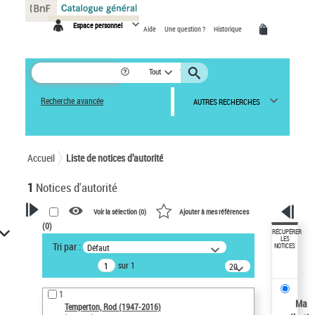
Panneau de gestion des cookies
Espace personnel
Aide
Une question ?
Historique
Tout
Recherche avancée
AUTRES RECHERCHES
Accueil
Liste de notices d’autorité
1
Notices d'autorité
Voir la sélection (
0
)
Ajouter à mes références
(
0
)
VOTRE RECHERCHE
RÉCUPÉRER
LES
Tri par :
Défaut
NOTICES
Recherche avancée dans les
sur 1
notices d’autorité
20
résultats/page
Œuvres liées à l'auteur :
1
Temperton, Rod (1947-2016)
Ma
Temperton, Rod (1947-2016)