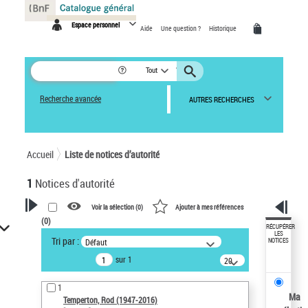
Panneau de gestion des cookies
Espace personnel
Aide
Une question ?
Historique
Tout
Recherche avancée
AUTRES RECHERCHES
Accueil
Liste de notices d’autorité
1
Notices d'autorité
Voir la sélection (
0
)
Ajouter à mes références
(
0
)
VOTRE RECHERCHE
RÉCUPÉRER
LES
Tri par :
Défaut
NOTICES
Recherche avancée dans les
sur 1
notices d’autorité
20
résultats/page
Œuvres liées à l'auteur :
1
Temperton, Rod (1947-2016)
Ma
Temperton, Rod (1947-2016)