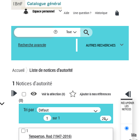
Panneau de gestion des cookies
Espace personnel
Aide
Une question ?
Historique
Tout
Recherche avancée
AUTRES RECHERCHES
Accueil
Liste de notices d’autorité
1
Notices d'autorité
Voir la sélection (
0
)
Ajouter à mes références
(
0
)
VOTRE RECHERCHE
RÉCUPÉRER
LES
Tri par :
Défaut
NOTICES
Recherche avancée dans les
sur 1
notices d’autorité
20
résultats/page
Œuvres liées à l'auteur :
1
Temperton, Rod (1947-2016)
Ma
Temperton, Rod (1947-2016)