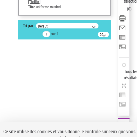
sélectio
[Thriller]
Type de notice d'autorité
Titre uniforme musical
(
0
)
Œuvre
Sauvegarder votre recherche
Tri par :
Défaut
AFFINER
sur 1
20
résultats/page
Type de notice d'autorité
Œuvre
(1)
Titre uniforme musical
(1)
Statut de la notice d’autorité
Tous le
résultat
Pays
(
1
)
Auteur d’œuvre
Ce site utilise des cookies et vous donne le contrôle sur ceux que vous