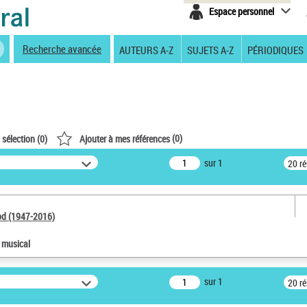
Espace personnel
Recherche avancée
AUTEURS A-Z
SUJETS A-Z
PÉRIODIQUES
(
0
)
 sélection (
0
)
Ajouter à mes références
sur 1
20 r
od (1947-2016)
e musical
sur 1
20 r