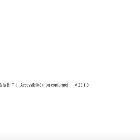
 à la BnF
|
Accessibilité (non conforme)
|
V 23.1.0