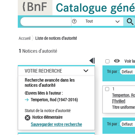
Panneau de gestion des cookies
Tout
Accueil
Liste de notices d’autorité
1
Notices d'autorité
Voir la
VOTRE RECHERCHE
Tri par :
Défaut
Recherche avancée dans les
notices d’autorité
1
Œuvres liées à l'auteur :
Temperton, R
Temperton, Rod (1947-2016)
[Thriller]
Titre uniform
Statut de la notice d’autorité
Notice élémentaire
Tri par :
Défaut
Sauvegarder votre recherche