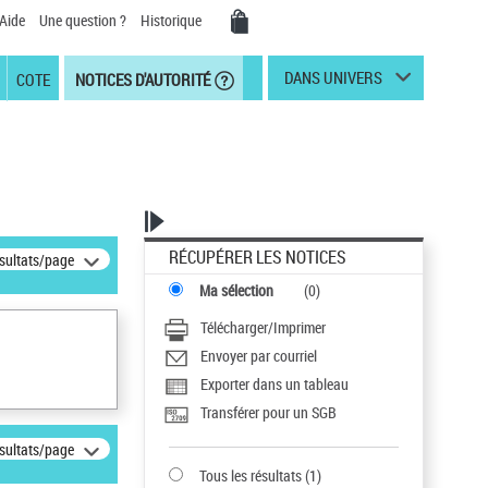
Aide
Une question ?
Historique
DANS UNIVERS
COTE
NOTICES D'AUTORITÉ
RÉCUPÉRER LES NOTICES
ésultats/page
Ma sélection
(
0
)
Télécharger/Imprimer
Envoyer par courriel
Exporter dans un tableau
Transférer pour un SGB
ésultats/page
Tous les résultats
(
1
)