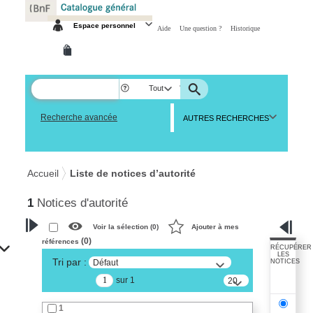
Panneau de gestion des cookies
Espace personnel
Aide
Une question ?
Historique
Tout
Recherche avancée
AUTRES RECHERCHES
Accueil
Liste de notices d’autorité
1
Notices d'autorité
Voir la sélection (
0
)
Ajouter à mes
(
0
)
références
VOTRE RECHERCHE
RÉCUPÉRER
LES
Tri par :
Défaut
NOTICES
Recherche avancée dans les
sur 1
notices d’autorité
20
résultats/page
Œuvres liées à l'auteur :
1