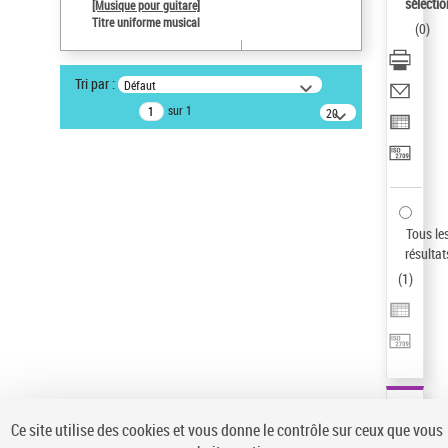
sélectio
[Musique pour guitare]
Type de notice d'autorité
Titre uniforme musical
(
0
)
Œuvre
Titre uniforme musical
Sauvegarder votre recherche
Tri par :
Défaut
sur 1
20
AFFINER
résultats/page
Type de notice d'autorité
Œuvre
(1)
Titre uniforme musical
(1)
Tous le
Statut de la notice d’autorité
résultat
Pays
(
1
)
Auteur d’œuvre
Ce site utilise des cookies et vous donne le contrôle sur ceux que vous