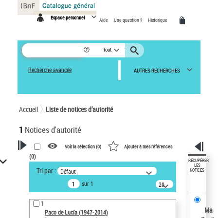
Panneau de gestion des cookies
Espace personnel
Aide
Une question ?
Historique
Tout
Recherche avancée
AUTRES RECHERCHES
Accueil
Liste de notices d’autorité
1
Notices d'autorité
Voir la sélection (
0
)
Ajouter à mes références
(
0
)
VOTRE RECHERCHE
RÉCUPÉRER
LES
Tri par :
Défaut
NOTICES
Recherche avancée dans les
sur 1
notices d’autorité
20
résultats/page
Œuvres liées à l'auteur :
1
Paco de Lucía (1947-2014)
Ma
Paco de Lucía (1947-2014)