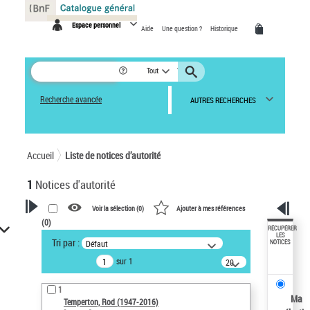
Panneau de gestion des cookies
Espace personnel
Aide
Une question ?
Historique
Tout
Recherche avancée
AUTRES RECHERCHES
Accueil
Liste de notices d’autorité
1
Notices d'autorité
Voir la sélection (
0
)
Ajouter à mes références
(
0
)
VOTRE RECHERCHE
RÉCUPÉRER
LES
Tri par :
Défaut
NOTICES
Recherche avancée dans les
sur 1
notices d’autorité
20
résultats/page
Œuvres liées à l'auteur :
1
Temperton, Rod (1947-2016)
Ma
Temperton, Rod (1947-2016)