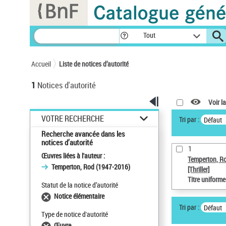
Panneau de gestion des cookies
Tout
Accueil
Liste de notices d’autorité
1
Notices d'autorité
Voir la
VOTRE RECHERCHE
Tri par :
Défaut
Recherche avancée dans les
notices d’autorité
1
Œuvres liées à l'auteur :
Temperton, R
Temperton, Rod (1947-2016)
[Thriller]
Titre uniform
Statut de la notice d’autorité
Notice élémentaire
Tri par :
Défaut
Type de notice d'autorité
Œuvre