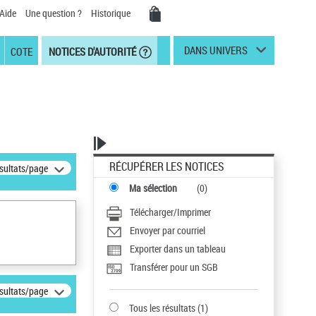
Aide
Une question ?
Historique
DANS UNIVERS
COTE
NOTICES D'AUTORITÉ
RÉCUPÉRER LES NOTICES
ésultats/page
Ma sélection
(
0
)
Télécharger/Imprimer
Envoyer par courriel
Exporter dans un tableau
Transférer pour un SGB
ésultats/page
Tous les résultats
(
1
)