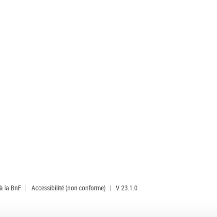
 à la BnF
|
Accessibilité (non conforme)
|
V 23.1.0