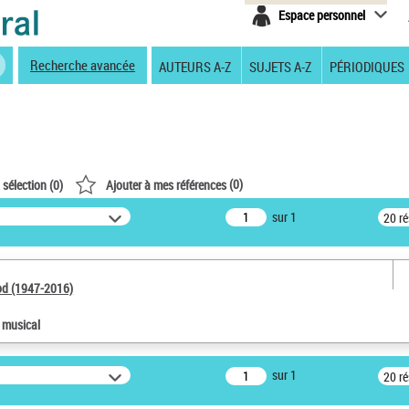
Espace personnel
Recherche avancée
AUTEURS A-Z
SUJETS A-Z
PÉRIODIQUES
(
0
)
 sélection (
0
)
Ajouter à mes références
sur 1
20 r
od (1947-2016)
e musical
sur 1
20 r