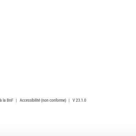
 à la BnF
|
Accessibilité (non conforme)
|
V 23.1.0