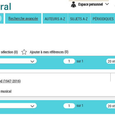
Espace personnel
Recherche avancée
AUTEURS A-Z
SUJETS A-Z
PÉRIODIQUES
(
0
)
 sélection (
0
)
Ajouter à mes références
sur 1
20 r
od (1947-2016)
e musical
sur 1
20 r