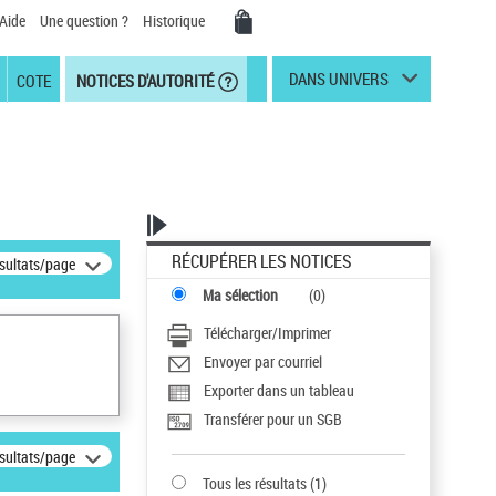
Aide
Une question ?
Historique
DANS UNIVERS
COTE
NOTICES D'AUTORITÉ
RÉCUPÉRER LES NOTICES
ésultats/page
Ma sélection
(
0
)
Télécharger/Imprimer
Envoyer par courriel
Exporter dans un tableau
Transférer pour un SGB
ésultats/page
Tous les résultats
(
1
)