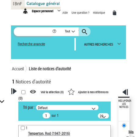
Panneau de gestion des cookies
Espace personnel
Aide
Une question ?
Historique
Tout
Recherche avancée
AUTRES RECHERCHES
Accueil
Liste de notices d’autorité
1
Notices d'autorité
Voir la sélection (
0
)
Ajouter à mes références
(
0
)
VOTRE RECHERCHE
RÉCUPÉRER
LES
Tri par :
Défaut
NOTICES
Recherche avancée dans les
sur 1
notices d’autorité
20
résultats/page
Œuvres liées à l'auteur :
1
Temperton, Rod (1947-2016)
Ma
Temperton, Rod (1947-2016)