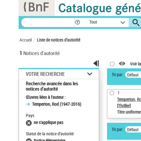
Panneau de gestion des cookies
Tout
Accueil
Liste de notices d’autorité
1
Notices d'autorité
Voir la
VOTRE RECHERCHE
Tri par :
Défaut
Recherche avancée dans les
notices d’autorité
1
Œuvres liées à l'auteur :
Temperton, R
Temperton, Rod (1947-2016)
[Thriller]
Titre uniform
Pays
ne s'applique pas
Tri par :
Défaut
Statut de la notice d’autorité
Notice élémentaire