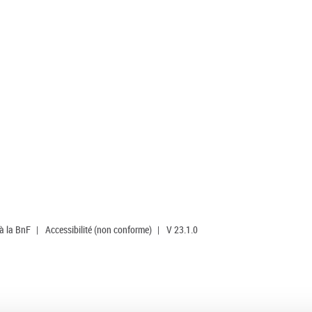
 à la BnF
|
Accessibilité (non conforme)
|
V 23.1.0