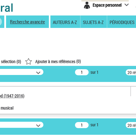
Espace personnel
Recherche avancée
AUTEURS A-Z
SUJETS A-Z
PÉRIODIQUES
(
0
)
 sélection (
0
)
Ajouter à mes références
sur 1
20 r
od (1947-2016)
e musical
sur 1
20 r