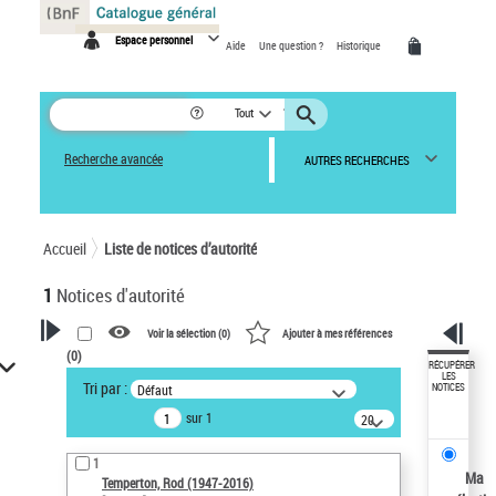
Panneau de gestion des cookies
Espace personnel
Aide
Une question ?
Historique
Tout
Recherche avancée
AUTRES RECHERCHES
Accueil
Liste de notices d’autorité
1
Notices d'autorité
Voir la sélection (
0
)
Ajouter à mes références
(
0
)
VOTRE RECHERCHE
RÉCUPÉRER
LES
Tri par :
Défaut
NOTICES
Recherche avancée dans les
sur 1
notices d’autorité
20
résultats/page
Œuvres liées à l'auteur :
1
Temperton, Rod (1947-2016)
Ma
Temperton, Rod (1947-2016)