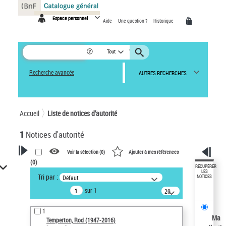
Panneau de gestion des cookies
Espace personnel
Aide
Une question ?
Historique
Tout
Recherche avancée
AUTRES RECHERCHES
Accueil
Liste de notices d’autorité
1
Notices d'autorité
Voir la sélection (
0
)
Ajouter à mes références
(
0
)
VOTRE RECHERCHE
RÉCUPÉRER
LES
Tri par :
Défaut
NOTICES
Recherche avancée dans les
sur 1
notices d’autorité
20
résultats/page
Œuvres liées à l'auteur :
1
Temperton, Rod (1947-2016)
Ma
Temperton, Rod (1947-2016)