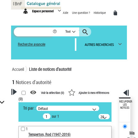
Panneau de gestion des cookies
Espace personnel
Aide
Une question ?
Historique
Tout
Recherche avancée
AUTRES RECHERCHES
Accueil
Liste de notices d’autorité
1
Notices d'autorité
Voir la sélection (
0
)
Ajouter à mes références
(
0
)
VOTRE RECHERCHE
RÉCUPÉRER
LES
Tri par :
Défaut
NOTICES
Recherche avancée dans les
sur 1
notices d’autorité
20
résultats/page
Œuvres liées à l'auteur :
1
Temperton, Rod (1947-2016)
Ma
Temperton, Rod (1947-2016)