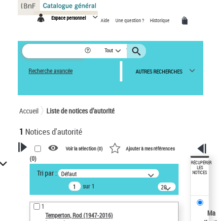
Panneau de gestion des cookies
Espace personnel
Aide
Une question ?
Historique
Tout
Recherche avancée
AUTRES RECHERCHES
Accueil
Liste de notices d’autorité
1
Notices d'autorité
Voir la sélection (
0
)
Ajouter à mes références
(
0
)
VOTRE RECHERCHE
RÉCUPÉRER
LES
Tri par :
Défaut
NOTICES
Recherche avancée dans les
sur 1
notices d’autorité
20
résultats/page
Œuvres liées à l'auteur :
1
Temperton, Rod (1947-2016)
Ma
Temperton, Rod (1947-2016)