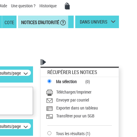
Aide
Une question ?
Historique
DANS UNIVERS
COTE
NOTICES D'AUTORITÉ
RÉCUPÉRER LES NOTICES
ésultats/page
Ma sélection
(
0
)
Télécharger/Imprimer
Envoyer par courriel
Exporter dans un tableau
Transférer pour un SGB
ésultats/page
Tous les résultats
(
1
)