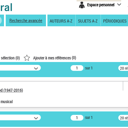
Espace personnel
Recherche avancée
AUTEURS A-Z
SUJETS A-Z
PÉRIODIQUES
(
0
)
 sélection (
0
)
Ajouter à mes références
sur 1
20 r
od (1947-2016)
e musical
sur 1
20 r