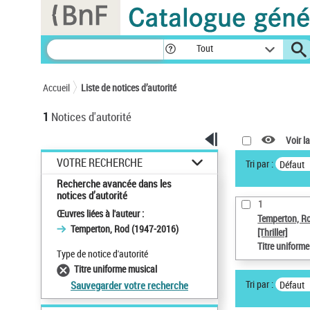
Panneau de gestion des cookies
Tout
Accueil
Liste de notices d’autorité
1
Notices d'autorité
Voir la
VOTRE RECHERCHE
Tri par :
Défaut
Recherche avancée dans les
notices d’autorité
1
Œuvres liées à l'auteur :
Temperton, R
Temperton, Rod (1947-2016)
[Thriller]
Titre uniform
Type de notice d'autorité
Titre uniforme musical
Tri par :
Défaut
Sauvegarder votre recherche