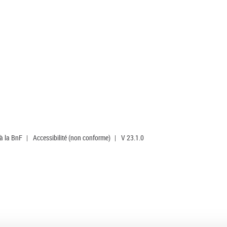
 à la BnF
|
Accessibilité (non conforme)
|
V 23.1.0