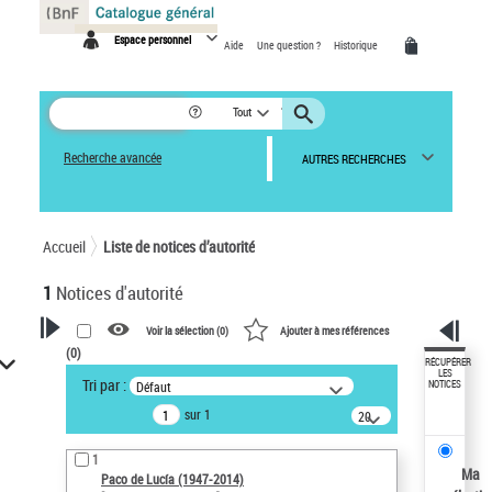
Panneau de gestion des cookies
Espace personnel
Aide
Une question ?
Historique
Tout
Recherche avancée
AUTRES RECHERCHES
Accueil
Liste de notices d’autorité
1
Notices d'autorité
Voir la sélection (
0
)
Ajouter à mes références
(
0
)
VOTRE RECHERCHE
RÉCUPÉRER
LES
Tri par :
Défaut
NOTICES
Recherche avancée dans les
sur 1
notices d’autorité
20
résultats/page
Œuvres liées à l'auteur :
1
Paco de Lucía (1947-2014)
Ma
Paco de Lucía (1947-2014)