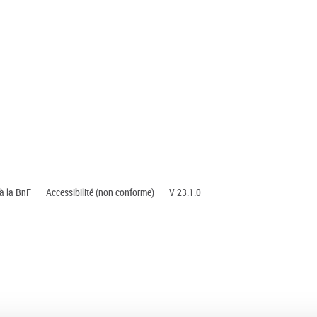
 à la BnF
|
Accessibilité (non conforme)
|
V 23.1.0