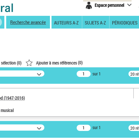
Espace personnel
Recherche avancée
AUTEURS A-Z
SUJETS A-Z
PÉRIODIQUES
(
0
)
 sélection (
0
)
Ajouter à mes références
sur 1
20 r
od (1947-2016)
e musical
sur 1
20 r