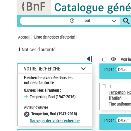
Panneau de gestion des cookies
Tout
Accueil
Liste de notices d’autorité
1
Notices d'autorité
Voir la
VOTRE RECHERCHE
Tri par :
Défaut
Recherche avancée dans les
notices d’autorité
1
Œuvres liées à l'auteur :
Temperton, R
Temperton, Rod (1947-2016)
[Thriller]
Titre uniform
Auteur d’œuvre
Temperton, Rod (1947-2016)
Tri par :
Défaut
Sauvegarder votre recherche