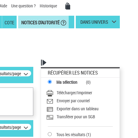
Aide
Une question ?
Historique
DANS UNIVERS
COTE
NOTICES D'AUTORITÉ
RÉCUPÉRER LES NOTICES
ésultats/page
Ma sélection
(
0
)
Télécharger/Imprimer
Envoyer par courriel
Exporter dans un tableau
Transférer pour un SGB
ésultats/page
Tous les résultats
(
1
)