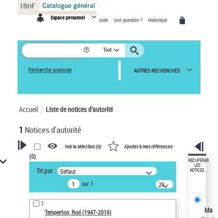
Panneau de gestion des cookies
Espace personnel
Aide
Une question ?
Historique
Tout
Recherche avancée
AUTRES RECHERCHES
Accueil
Liste de notices d’autorité
1
Notices d'autorité
Voir la sélection (
0
)
Ajouter à mes références
(
0
)
VOTRE RECHERCHE
RÉCUPÉRER
LES
Tri par :
Défaut
NOTICES
Recherche avancée dans les
sur 1
notices d’autorité
20
résultats/page
Œuvres liées à l'auteur :
1
Temperton, Rod (1947-2016)
Ma
Temperton, Rod (1947-2016)