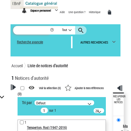
Panneau de gestion des cookies
Espace personnel
Aide
Une question ?
Historique
Tout
Recherche avancée
AUTRES RECHERCHES
Accueil
Liste de notices d’autorité
1
Notices d'autorité
Voir la sélection (
0
)
Ajouter à mes références
(
0
)
VOTRE RECHERCHE
RÉCUPÉRER
LES
Tri par :
Défaut
NOTICES
Recherche avancée dans les
sur 1
notices d’autorité
20
résultats/page
Œuvres liées à l'auteur :
1
Temperton, Rod (1947-2016)
Ma
Temperton, Rod (1947-2016)