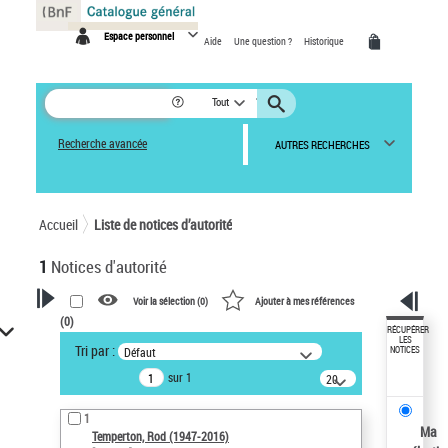
Panneau de gestion des cookies
Espace personnel
Aide
Une question ?
Historique
Tout
Recherche avancée
AUTRES RECHERCHES
Accueil
Liste de notices d’autorité
1
Notices d'autorité
Voir la sélection (
0
)
Ajouter à mes références
(
0
)
VOTRE RECHERCHE
RÉCUPÉRER
LES
Tri par :
Défaut
NOTICES
Recherche avancée dans les
sur 1
notices d’autorité
20
résultats/page
Œuvres liées à l'auteur :
1
Temperton, Rod (1947-2016)
Ma
Temperton, Rod (1947-2016)