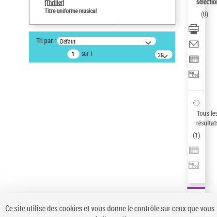
Sauvegarder votre recherche
sélectio
[Thriller]
Titre uniforme musical
(
0
)
AFFINER
Type de notice d'autorité
Tri par :
Défaut
Œuvre
(1)
sur 1
20
résultats/page
Titre uniforme musical
(1)
Statut de la notice d’autorité
Pays
Auteur d’œuvre
Tous le
résultat
(
1
)
Ce site utilise des cookies et vous donne le contrôle sur ceux que vous