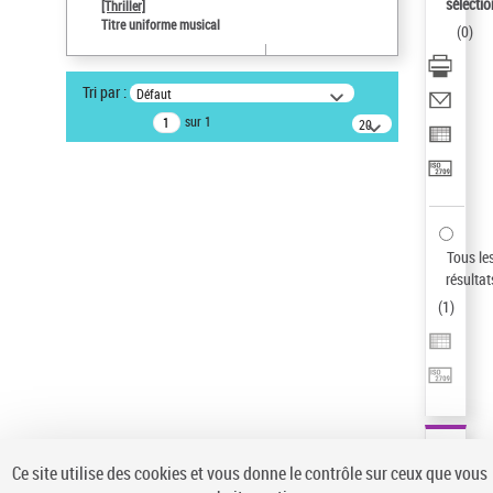
sélectio
[Thriller]
Pays
Titre uniforme musical
(
0
)
ne s'applique pas
Auteur d’œuvre
Tri par :
Défaut
Temperton, Rod (1947-2016)
sur 1
20
résultats/page
Type de notice d'autorité
Œuvre
Sauvegarder votre recherche
AFFINER
Tous le
Type de notice d'autorité
résultat
(
1
)
Œuvre
(1)
Titre uniforme musical
(1)
Statut de la notice d’autorité
Pays
Auteur d’œuvre
Ce site utilise des cookies et vous donne le contrôle sur ceux que vous