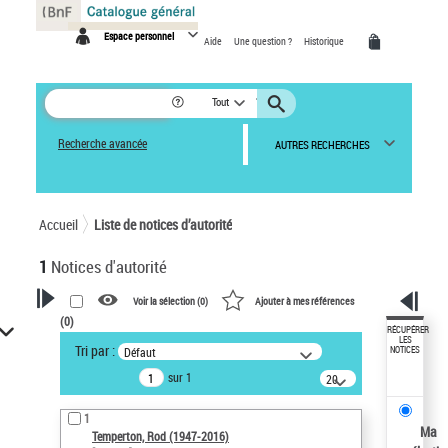
Panneau de gestion des cookies
Espace personnel
Aide
Une question ?
Historique
Tout
Recherche avancée
AUTRES RECHERCHES
Accueil
Liste de notices d’autorité
1
Notices d'autorité
Voir la sélection (
0
)
Ajouter à mes références
(
0
)
VOTRE RECHERCHE
RÉCUPÉRER
LES
Tri par :
Défaut
NOTICES
Recherche avancée dans les
sur 1
notices d’autorité
20
résultats/page
Œuvres liées à l'auteur :
1
Temperton, Rod (1947-2016)
Ma
Temperton, Rod (1947-2016)