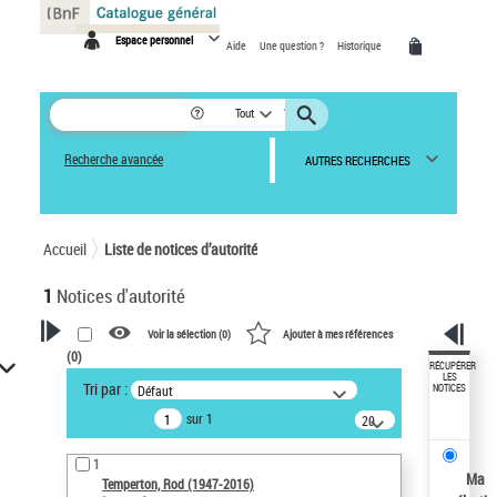
Panneau de gestion des cookies
Espace personnel
Aide
Une question ?
Historique
Tout
Recherche avancée
AUTRES RECHERCHES
Accueil
Liste de notices d’autorité
1
Notices d'autorité
Voir la sélection (
0
)
Ajouter à mes références
(
0
)
VOTRE RECHERCHE
RÉCUPÉRER
LES
Tri par :
Défaut
NOTICES
Recherche avancée dans les
sur 1
notices d’autorité
20
résultats/page
Œuvres liées à l'auteur :
1
Temperton, Rod (1947-2016)
Ma
Temperton, Rod (1947-2016)