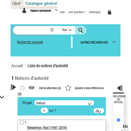
Panneau de gestion des cookies
Espace personnel
Aide
Une question ?
Historique
Tout
Recherche avancée
AUTRES RECHERCHES
Accueil
Liste de notices d’autorité
1
Notices d'autorité
Voir la sélection (
0
)
Ajouter à mes références
(
0
)
VOTRE RECHERCHE
RÉCUPÉRER
LES
Tri par :
Défaut
NOTICES
Recherche avancée dans les
sur 1
notices d’autorité
20
résultats/page
Œuvres liées à l'auteur :
1
Temperton, Rod (1947-2016)
Ma
Temperton, Rod (1947-2016)