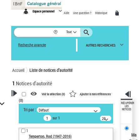
Panneau de gestion des cookies
Espace personnel
Aide
Une question ?
Historique
Tout
Recherche avancée
AUTRES RECHERCHES
Accueil
Liste de notices d’autorité
1
Notices d'autorité
Voir la sélection (
0
)
Ajouter à mes références
(
0
)
VOTRE RECHERCHE
RÉCUPÉRER
LES
Tri par :
Défaut
NOTICES
Recherche avancée dans les
sur 1
notices d’autorité
20
résultats/page
Œuvres liées à l'auteur :
1
Temperton, Rod (1947-2016)
Ma
Temperton, Rod (1947-2016)