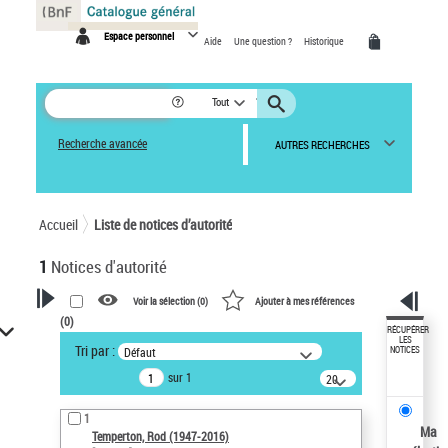
Panneau de gestion des cookies
Espace personnel
Aide
Une question ?
Historique
Tout
Recherche avancée
AUTRES RECHERCHES
Accueil
Liste de notices d’autorité
1
Notices d'autorité
Voir la sélection (
0
)
Ajouter à mes références
(
0
)
VOTRE RECHERCHE
RÉCUPÉRER
LES
Tri par :
Défaut
NOTICES
Recherche avancée dans les
sur 1
notices d’autorité
20
résultats/page
Œuvres liées à l'auteur :
1
Temperton, Rod (1947-2016)
Ma
Temperton, Rod (1947-2016)