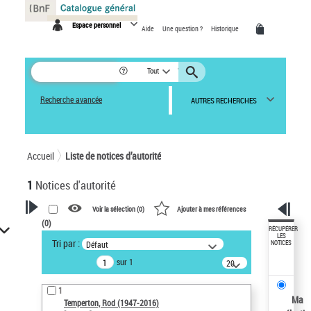
Panneau de gestion des cookies
Espace personnel
Aide
Une question ?
Historique
Tout
Recherche avancée
AUTRES RECHERCHES
Accueil
Liste de notices d’autorité
1
Notices d'autorité
Voir la sélection (
0
)
Ajouter à mes références
(
0
)
VOTRE RECHERCHE
RÉCUPÉRER
LES
Tri par :
Défaut
NOTICES
Recherche avancée dans les
sur 1
notices d’autorité
20
résultats/page
Œuvres liées à l'auteur :
1
Temperton, Rod (1947-2016)
Ma
Temperton, Rod (1947-2016)