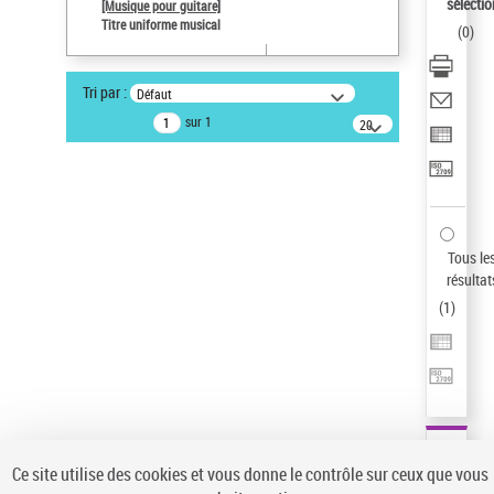
sélectio
[Musique pour guitare]
Auteur d’œuvre
Titre uniforme musical
(
0
)
Paco de Lucía (1947-2014)
Type de notice d'autorité
Tri par :
Défaut
Œuvre
sur 1
20
Sauvegarder votre recherche
résultats/page
AFFINER
Type de notice d'autorité
Œuvre
(1)
Tous le
Titre uniforme musical
(1)
résultat
(
1
)
Statut de la notice d’autorité
Pays
Auteur d’œuvre
Ce site utilise des cookies et vous donne le contrôle sur ceux que vous