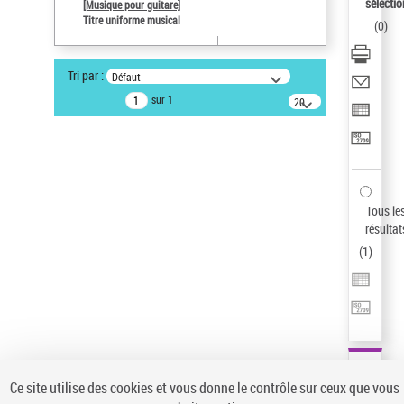
Sauvegarder votre recherche
sélectio
[Musique pour guitare]
Titre uniforme musical
(
0
)
AFFINER
Type de notice d'autorité
Tri par :
Défaut
Œuvre
(1)
sur 1
20
résultats/page
Titre uniforme musical
(1)
Statut de la notice d’autorité
Pays
Auteur d’œuvre
Tous le
résultat
(
1
)
Ce site utilise des cookies et vous donne le contrôle sur ceux que vous