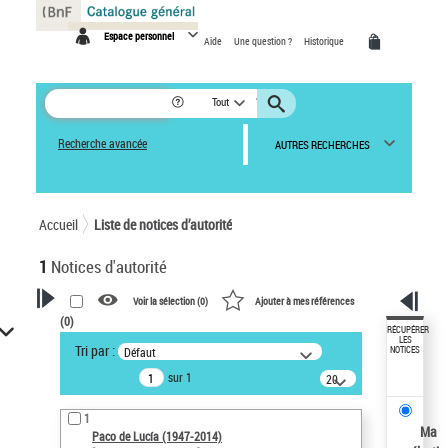
Panneau de gestion des cookies
Espace personnel
Aide
Une question ?
Historique
Tout
Recherche avancée
AUTRES RECHERCHES
Accueil
Liste de notices d’autorité
1
Notices d'autorité
Voir la sélection (
0
)
Ajouter à mes références
(
0
)
VOTRE RECHERCHE
RÉCUPÉRER
LES
Tri par :
Défaut
NOTICES
Recherche avancée dans les
sur 1
notices d’autorité
20
résultats/page
Œuvres liées à l'auteur :
1
Paco de Lucía (1947-2014)
Ma
Paco de Lucía (1947-2014)