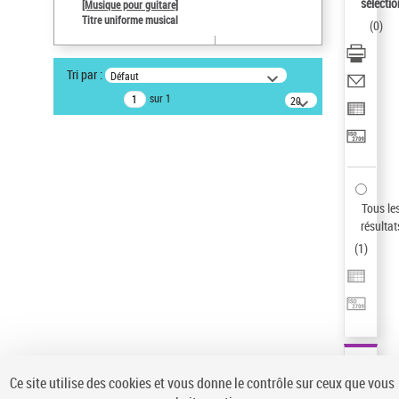
sélectio
[Musique pour guitare]
Type de notice d'autorité
Titre uniforme musical
(
0
)
Œuvre
Titre uniforme musical
Tri par :
Défaut
Pays
sur 1
20
ne s'applique pas
résultats/page
Sauvegarder votre recherche
AFFINER
Type de notice d'autorité
Tous le
Œuvre
(1)
résultat
Titre uniforme musical
(1)
(
1
)
Statut de la notice d’autorité
Pays
Auteur d’œuvre
Ce site utilise des cookies et vous donne le contrôle sur ceux que vous