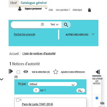
Panneau de gestion des cookies
Espace personnel
Aide
Une question ?
Historique
Tout
Recherche avancée
AUTRES RECHERCHES
Accueil
Liste de notices d’autorité
1
Notices d'autorité
Voir la sélection (
0
)
Ajouter à mes références
(
0
)
VOTRE RECHERCHE
RÉCUPÉRER
LES
Tri par :
Défaut
NOTICES
Recherche avancée dans les
sur 1
notices d’autorité
20
résultats/page
Œuvres liées à l'auteur :
1
Paco de Lucía (1947-2014)
Ma
Paco de Lucía (1947-2014)