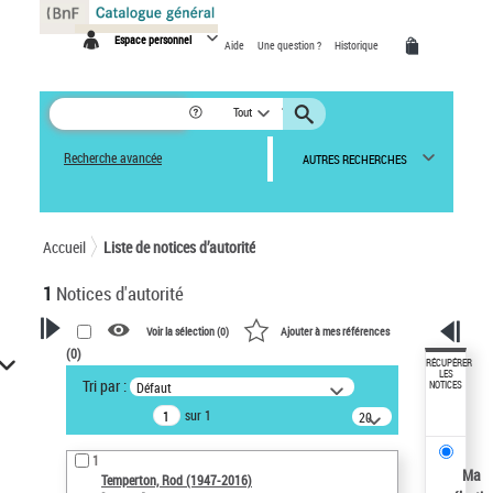
Panneau de gestion des cookies
Espace personnel
Aide
Une question ?
Historique
Tout
Recherche avancée
AUTRES RECHERCHES
Accueil
Liste de notices d’autorité
1
Notices d'autorité
Voir la sélection (
0
)
Ajouter à mes références
(
0
)
VOTRE RECHERCHE
RÉCUPÉRER
LES
Tri par :
Défaut
NOTICES
Recherche avancée dans les
sur 1
notices d’autorité
20
résultats/page
Œuvres liées à l'auteur :
1
Temperton, Rod (1947-2016)
Ma
Temperton, Rod (1947-2016)